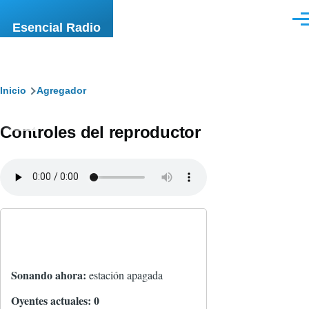
Pasar al contenido principal
Men
Esencial Radio
Ruta
Inicio
Agregador
de
Controles del reproductor
navegación
Sonando ahora:
estación apagada
Oyentes actuales:
0