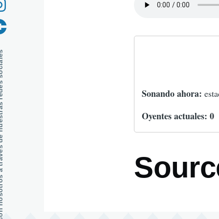
s de nuestras redes sociales
Sonando ahora:
est
Oyentes actuales:
0
Sourc