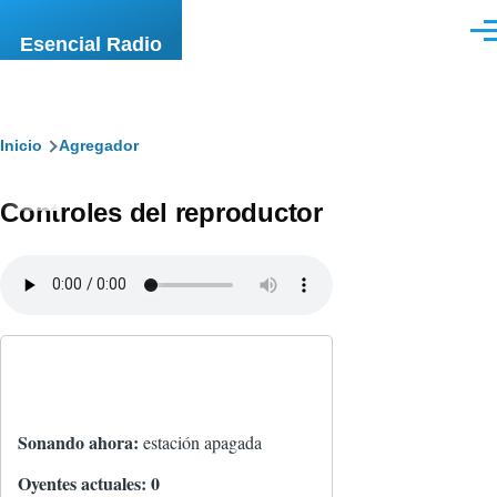
Pasar al contenido principal
Men
Esencial Radio
Ruta
Inicio
Agregador
de
Controles del reproductor
navegación
Sonando ahora:
estación apagada
Oyentes actuales:
0