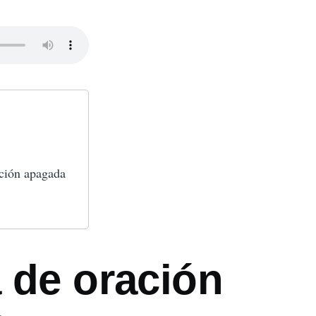
ón
ación apagada
 de oración