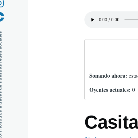
navegaci
s de nuestras redes sociales
Sonando ahora:
est
Oyentes actuales:
0
Casita