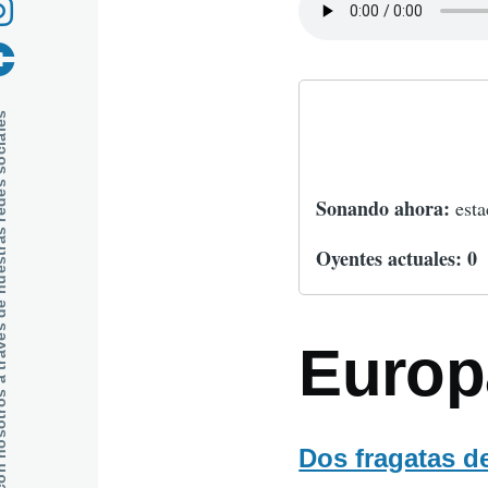
s de nuestras redes sociales
Sonando ahora:
est
Oyentes actuales:
0
Europ
Dos fragatas d